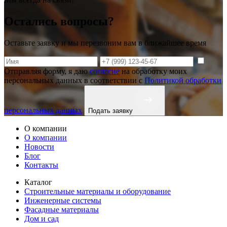
Остались вопросы?
Оставьте заявку и мы перезвоним вам в ближайшее время
Отправляя форму, я даю
согласие
на обработку моих
персональных данных в соответствии с
Политикой обработки
персональных данных
Подать заявку
О компании
О компании
Новости
Блог
Контакты
Каталог
Строительные материалы и оборудование
Инженерные системы
Фасадные материалы
Дом и сад