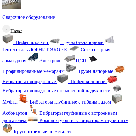
Сварочное оборудование
Назад
Шифер плоский
Трубы безнапорные
Геотекстиль ДОРНИТ ЭКО / К
Сетка сварная
арматурная
Электроды
ЦСП
Профилированные мембраны
Трубы напорные
Вибраторы площадочные
Шифер волновой
Вибраторы площадочные повышенной надежности
Муфты
Вибраторы глубинные с гибким валом
Асбокартон
Вибраторы глубинные с встроенным
двигателем
Комплектующие к вибраторам глубинным
Круги отрезные по металлу