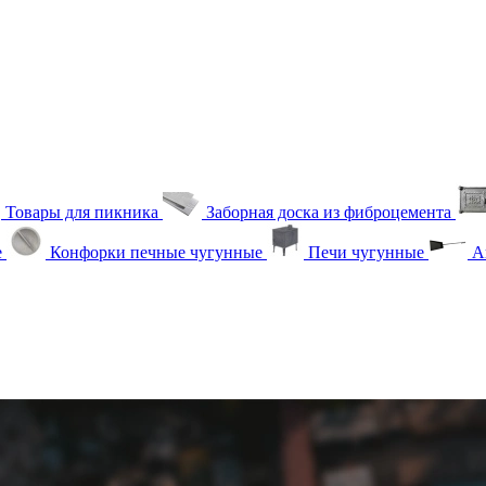
Товары для пикника
Заборная доска из фиброцемента
е
Конфорки печные чугунные
Печи чугунные
Ак