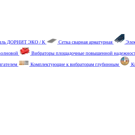
тиль ДОРНИТ ЭКО / К
Сетка сварная арматурная
Эле
олновой
Вибраторы площадочные повышенной надежнос
игателем
Комплектующие к вибраторам глубинным
Кр