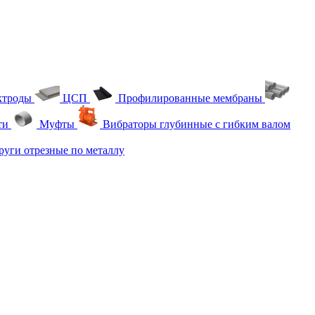
ктроды
ЦСП
Профилированные мембраны
ти
Муфты
Вибраторы глубинные с гибким валом
уги отрезные по металлу