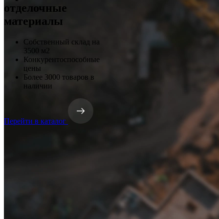
отделочные
материалы
Собственный склад на
3500 м2
Конкурентоспособные
цены
Более 3000 товаров в
наличии
Перейти в каталог