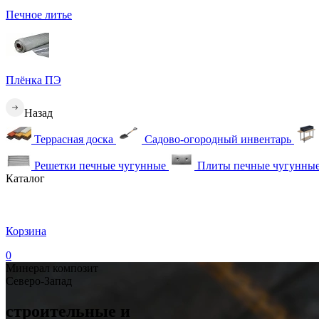
Печное литье
Плёнка ПЭ
Назад
Террасная доска
Садово-огородный инвентарь
Решетки печные чугунные
Плиты печные чугунны
Каталог
Корзина
0
Минерал композит
Северо-Запад
строительные и