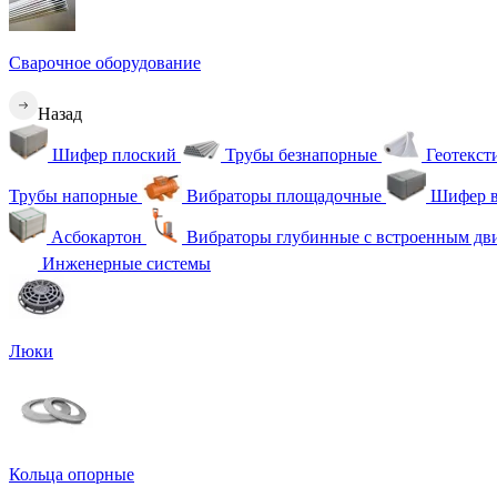
Сварочное оборудование
Назад
Шифер плоский
Трубы безнапорные
Геотекс
Трубы напорные
Вибраторы площадочные
Шифер в
Асбокартон
Вибраторы глубинные с встроенным дв
Инженерные системы
Люки
Кольца опорные