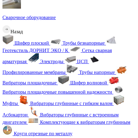
Сварочное оборудование
Назад
Шифер плоский
Трубы безнапорные
Геотекстиль ДОРНИТ ЭКО / К
Сетка сварная
арматурная
Электроды
ЦСП
Профилированные мембраны
Трубы напорные
Вибраторы площадочные
Шифер волновой
Вибраторы площадочные повышенной надежности
Муфты
Вибраторы глубинные с гибким валом
Асбокартон
Вибраторы глубинные с встроенным
двигателем
Комплектующие к вибраторам глубинным
Круги отрезные по металлу