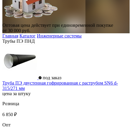
Оптовая цена действует при единовременной покупке
от
30 000
руб.
Главная
Каталог
Инженерные системы
Трубы ПЭ ПНД
под заказ
Труба ПЭ двустенная гофрированная с раструбом SN6 d-
315/271 мм
цена за штуку
Розница
6 850 ₽
Опт