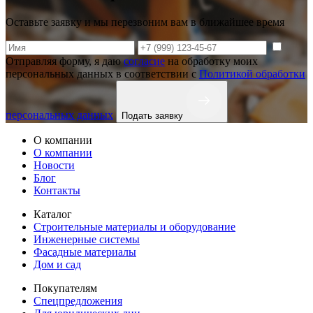
Оставьте заявку и мы перезвоним вам в ближайшее время
Отправляя форму, я даю
согласие
на обработку моих
персональных данных в соответствии с
Политикой обработки
персональных данных
Подать заявку
О компании
О компании
Новости
Блог
Контакты
Каталог
Строительные материалы и оборудование
Инженерные системы
Фасадные материалы
Дом и сад
Покупателям
Спецпредложения