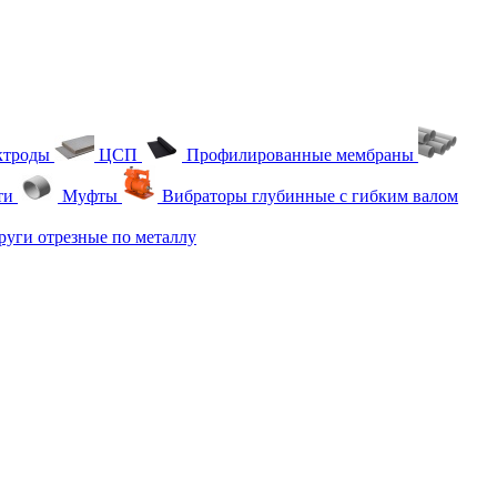
ктроды
ЦСП
Профилированные мембраны
ти
Муфты
Вибраторы глубинные с гибким валом
уги отрезные по металлу