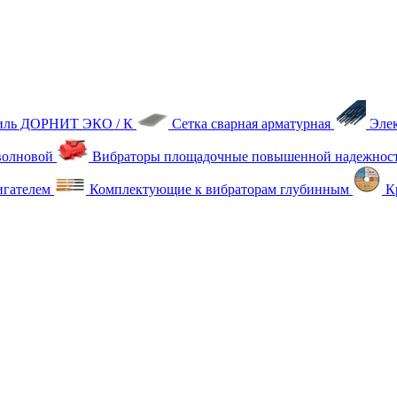
тиль ДОРНИТ ЭКО / К
Сетка сварная арматурная
Эле
олновой
Вибраторы площадочные повышенной надежнос
игателем
Комплектующие к вибраторам глубинным
Кр