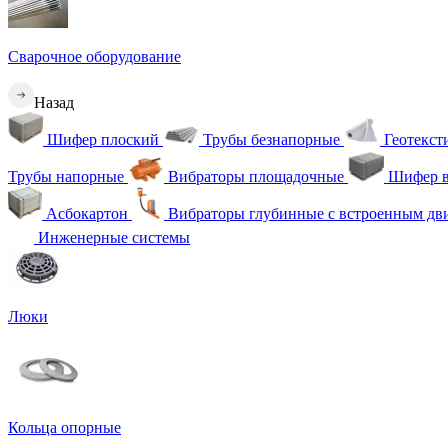
Сварочное оборудование
Назад
Шифер плоский
Трубы безнапорные
Геотекс
Трубы напорные
Вибраторы площадочные
Шифер в
Асбокартон
Вибраторы глубинные с встроенным дв
Инженерные системы
Люки
Кольца опорные