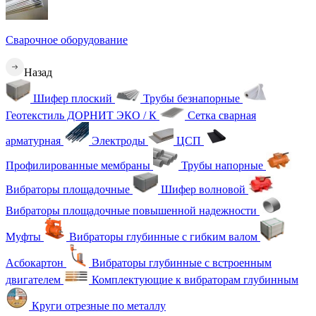
Сварочное оборудование
Назад
Шифер плоский
Трубы безнапорные
Геотекстиль ДОРНИТ ЭКО / К
Сетка сварная
арматурная
Электроды
ЦСП
Профилированные мембраны
Трубы напорные
Вибраторы площадочные
Шифер волновой
Вибраторы площадочные повышенной надежности
Муфты
Вибраторы глубинные с гибким валом
Асбокартон
Вибраторы глубинные с встроенным
двигателем
Комплектующие к вибраторам глубинным
Круги отрезные по металлу