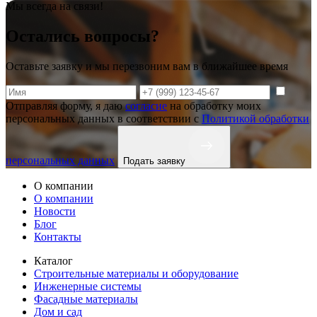
Мы всегда на связи!
Остались вопросы?
Оставьте заявку и мы перезвоним вам в ближайшее время
Отправляя форму, я даю
согласие
на обработку моих
персональных данных в соответствии с
Политикой обработки
персональных данных
Подать заявку
О компании
О компании
Новости
Блог
Контакты
Каталог
Строительные материалы и оборудование
Инженерные системы
Фасадные материалы
Дом и сад