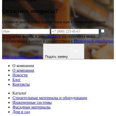
Остались вопросы?
Оставьте заявку и мы перезвоним вам в ближайшее время
Отправляя форму, я даю
согласие
на обработку моих
персональных данных в соответствии с
Политикой обработки
персональных данных
Подать заявку
О компании
О компании
Новости
Блог
Контакты
Каталог
Строительные материалы и оборудование
Инженерные системы
Фасадные материалы
Дом и сад