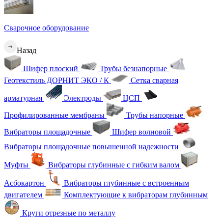
Сварочное оборудование
Назад
Шифер плоский
Трубы безнапорные
Геотекстиль ДОРНИТ ЭКО / К
Сетка сварная
арматурная
Электроды
ЦСП
Профилированные мембраны
Трубы напорные
Вибраторы площадочные
Шифер волновой
Вибраторы площадочные повышенной надежности
Муфты
Вибраторы глубинные с гибким валом
Асбокартон
Вибраторы глубинные с встроенным
двигателем
Комплектующие к вибраторам глубинным
Круги отрезные по металлу