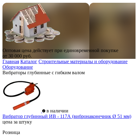
Оптовая цена действует при единовременной покупке
от
30 000
руб.
Главная
Каталог
Строительные материалы и оборудование
Оборудование
Вибраторы глубинные с гибким валом
в наличии
Вибратор глубинный ИВ - 117А (вибронаконечник Ø 51 мм)
цена за штуку
Розница