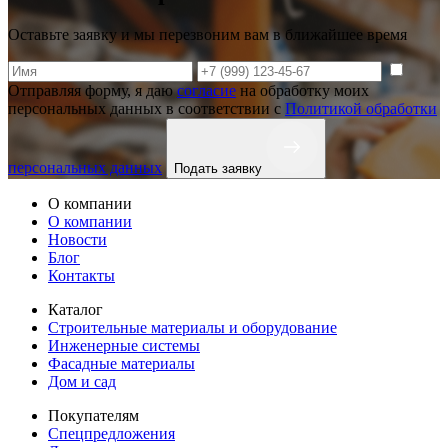
Оставьте заявку и мы перезвоним вам в ближайшее время
Отправляя форму, я даю
согласие
на обработку моих
персональных данных в соответствии с
Политикой обработки
персональных данных
Подать заявку
О компании
О компании
Новости
Блог
Контакты
Каталог
Строительные материалы и оборудование
Инженерные системы
Фасадные материалы
Дом и сад
Покупателям
Спецпредложения