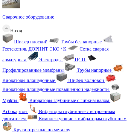
Сварочное оборудование
Назад
Шифер плоский
Трубы безнапорные
Геотекстиль ДОРНИТ ЭКО / К
Сетка сварная
арматурная
Электроды
ЦСП
Профилированные мембраны
Трубы напорные
Вибраторы площадочные
Шифер волновой
Вибраторы площадочные повышенной надежности
Муфты
Вибраторы глубинные с гибким валом
Асбокартон
Вибраторы глубинные с встроенным
двигателем
Комплектующие к вибраторам глубинным
Круги отрезные по металлу