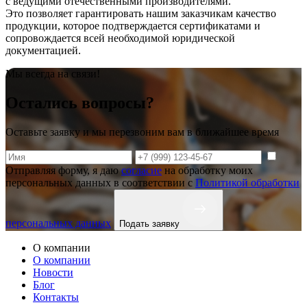
с ведущими отечественными производителями.
Это позволяет гарантировать нашим заказчикам качество
продукции, которое подтверждается сертификатами и
сопровождается всей необходимой юридической
документацией.
Мы всегда на связи!
Остались вопросы?
Оставьте заявку и мы перезвоним вам в ближайшее время
Отправляя форму, я даю
согласие
на обработку моих
персональных данных в соответствии с
Политикой обработки
персональных данных
Подать заявку
О компании
О компании
Новости
Блог
Контакты