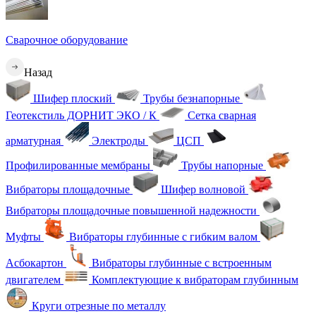
Сварочное оборудование
Назад
Шифер плоский
Трубы безнапорные
Геотекстиль ДОРНИТ ЭКО / К
Сетка сварная
арматурная
Электроды
ЦСП
Профилированные мембраны
Трубы напорные
Вибраторы площадочные
Шифер волновой
Вибраторы площадочные повышенной надежности
Муфты
Вибраторы глубинные с гибким валом
Асбокартон
Вибраторы глубинные с встроенным
двигателем
Комплектующие к вибраторам глубинным
Круги отрезные по металлу