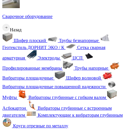
Сварочное оборудование
Назад
Шифер плоский
Трубы безнапорные
Геотекстиль ДОРНИТ ЭКО / К
Сетка сварная
арматурная
Электроды
ЦСП
Профилированные мембраны
Трубы напорные
Вибраторы площадочные
Шифер волновой
Вибраторы площадочные повышенной надежности
Муфты
Вибраторы глубинные с гибким валом
Асбокартон
Вибраторы глубинные с встроенным
двигателем
Комплектующие к вибраторам глубинным
Круги отрезные по металлу