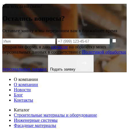
Мы всегда на связи!
Остались вопросы?
Оставьте заявку и мы перезвоним вам в ближайшее время
Отправляя форму, я даю
согласие
на обработку моих
персональных данных в соответствии с
Политикой обработки
персональных данных
Подать заявку
О компании
О компании
Новости
Блог
Контакты
Каталог
Строительные материалы и оборудование
Инженерные системы
Фасадные материалы