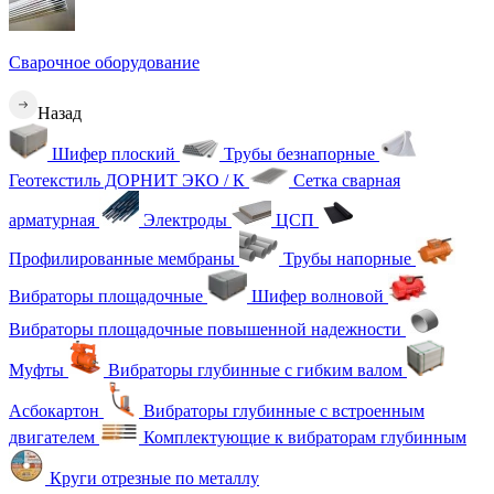
Сварочное оборудование
Назад
Шифер плоский
Трубы безнапорные
Геотекстиль ДОРНИТ ЭКО / К
Сетка сварная
арматурная
Электроды
ЦСП
Профилированные мембраны
Трубы напорные
Вибраторы площадочные
Шифер волновой
Вибраторы площадочные повышенной надежности
Муфты
Вибраторы глубинные с гибким валом
Асбокартон
Вибраторы глубинные с встроенным
двигателем
Комплектующие к вибраторам глубинным
Круги отрезные по металлу