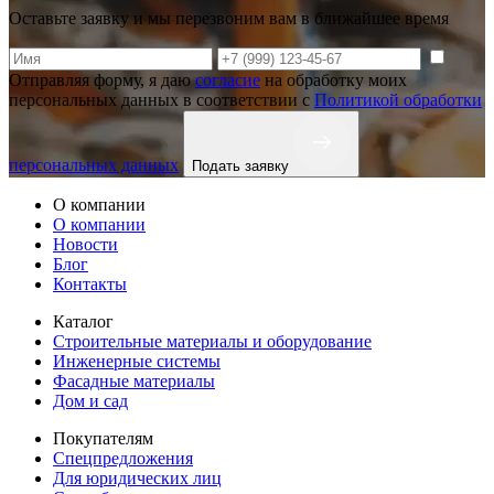
Оставьте заявку и мы перезвоним вам в ближайшее время
Отправляя форму, я даю
согласие
на обработку моих
персональных данных в соответствии с
Политикой обработки
персональных данных
Подать заявку
О компании
О компании
Новости
Блог
Контакты
Каталог
Строительные материалы и оборудование
Инженерные системы
Фасадные материалы
Дом и сад
Покупателям
Спецпредложения
Для юридических лиц