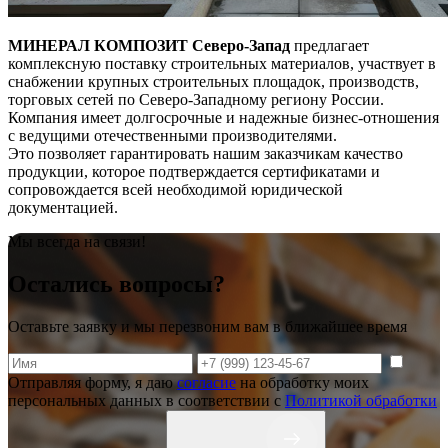
МИНЕРАЛ КОМПОЗИТ Северо-Запад
предлагает
комплексную поставку строительных материалов, участвует в
снабжении крупных строительных площадок, производств,
торговых сетей по Северо-Западному региону России.
Компания имеет долгосрочные и надежные бизнес-отношения
с ведущими отечественными производителями.
Это позволяет гарантировать нашим заказчикам качество
продукции, которое подтверждается сертификатами и
сопровождается всей необходимой юридической
документацией.
Мы всегда на связи!
Остались вопросы?
Оставьте заявку и мы перезвоним вам в ближайшее время
Отправляя форму, я даю
согласие
на обработку моих
персональных данных в соответствии с
Политикой обработки