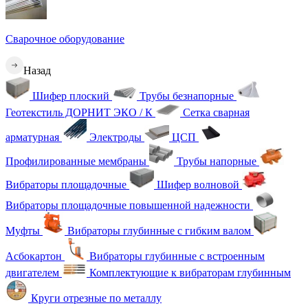
Сварочное оборудование
Назад
Шифер плоский
Трубы безнапорные
Геотекстиль ДОРНИТ ЭКО / К
Сетка сварная
арматурная
Электроды
ЦСП
Профилированные мембраны
Трубы напорные
Вибраторы площадочные
Шифер волновой
Вибраторы площадочные повышенной надежности
Муфты
Вибраторы глубинные с гибким валом
Асбокартон
Вибраторы глубинные с встроенным
двигателем
Комплектующие к вибраторам глубинным
Круги отрезные по металлу