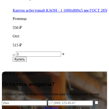
Картон асбестовый КАОН - 1 1000х800х5 мм ГОСТ 2850
Розница
550 ₽
Опт
515 ₽
Купить
Мы всегда на связи!
Остались вопросы?
Оставьте заявку и мы перезвоним вам в ближайшее время
Отправляя форму, я даю
согласие
на обработку моих