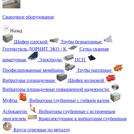
Сварочное оборудование
Назад
Шифер плоский
Трубы безнапорные
Геотекстиль ДОРНИТ ЭКО / К
Сетка сварная
арматурная
Электроды
ЦСП
Профилированные мембраны
Трубы напорные
Вибраторы площадочные
Шифер волновой
Вибраторы площадочные повышенной надежности
Муфты
Вибраторы глубинные с гибким валом
Асбокартон
Вибраторы глубинные с встроенным
двигателем
Комплектующие к вибраторам глубинным
Круги отрезные по металлу