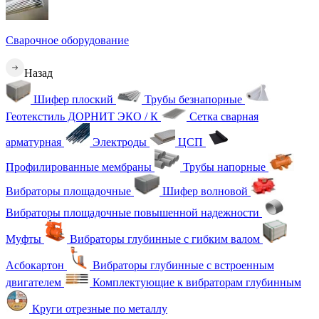
Сварочное оборудование
Назад
Шифер плоский
Трубы безнапорные
Геотекстиль ДОРНИТ ЭКО / К
Сетка сварная
арматурная
Электроды
ЦСП
Профилированные мембраны
Трубы напорные
Вибраторы площадочные
Шифер волновой
Вибраторы площадочные повышенной надежности
Муфты
Вибраторы глубинные с гибким валом
Асбокартон
Вибраторы глубинные с встроенным
двигателем
Комплектующие к вибраторам глубинным
Круги отрезные по металлу