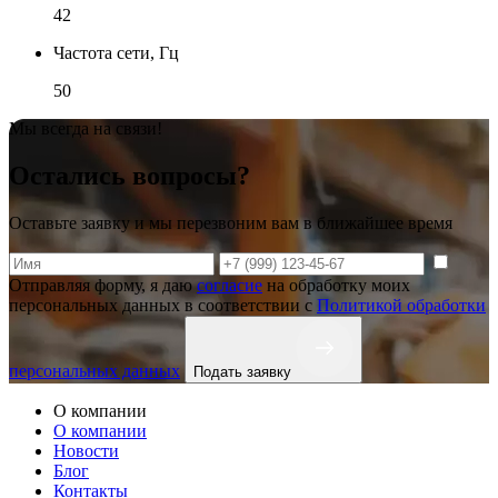
42
Частота сети, Гц
50
Мы всегда на связи!
Остались вопросы?
Оставьте заявку и мы перезвоним вам в ближайшее время
Отправляя форму, я даю
согласие
на обработку моих
персональных данных в соответствии с
Политикой обработки
персональных данных
Подать заявку
О компании
О компании
Новости
Блог
Контакты