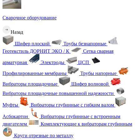
Сварочное оборудование
Назад
Шифер плоский
Трубы безнапорные
Геотекстиль ДОРНИТ ЭКО / К
Сетка сварная
арматурная
Электроды
ЦСП
Профилированные мембраны
Трубы напорные
Вибраторы площадочные
Шифер волновой
Вибраторы площадочные повышенной надежности
Муфты
Вибраторы глубинные с гибким валом
Асбокартон
Вибраторы глубинные с встроенным
двигателем
Комплектующие к вибраторам глубинным
Круги отрезные по металлу