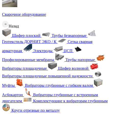
Сварочное оборудование
Назад
Шифер плоский
Трубы безнапорные
Геотекстиль ДОРНИТ ЭКО / К
Сетка сварная
арматурная
Электроды
ЦСП
Профилированные мембраны
Трубы напорные
Вибраторы площадочные
Шифер волновой
Вибраторы площадочные повышенной надежности
Муфты
Вибраторы глубинные с гибким валом
Асбокартон
Вибраторы глубинные с встроенным
двигателем
Комплектующие к вибраторам глубинным
Круги отрезные по металлу