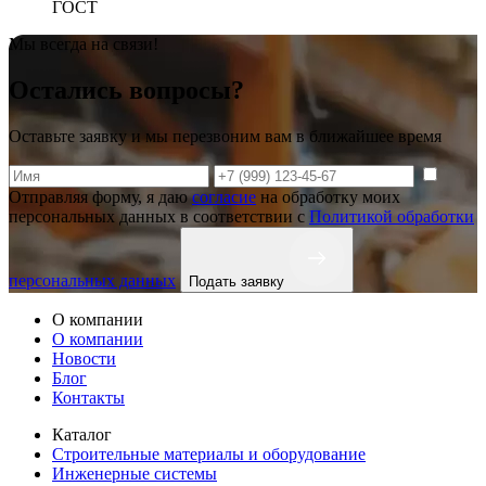
ГОСТ
Мы всегда на связи!
Остались вопросы?
Оставьте заявку и мы перезвоним вам в ближайшее время
Отправляя форму, я даю
согласие
на обработку моих
персональных данных в соответствии с
Политикой обработки
персональных данных
Подать заявку
О компании
О компании
Новости
Блог
Контакты
Каталог
Строительные материалы и оборудование
Инженерные системы