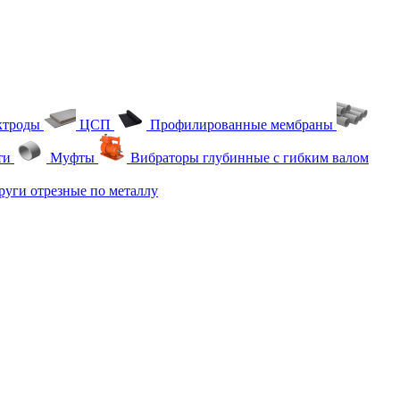
ктроды
ЦСП
Профилированные мембраны
ти
Муфты
Вибраторы глубинные с гибким валом
уги отрезные по металлу