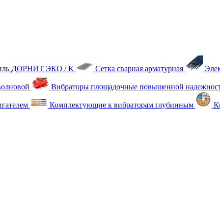
тиль ДОРНИТ ЭКО / К
Сетка сварная арматурная
Эле
олновой
Вибраторы площадочные повышенной надежнос
игателем
Комплектующие к вибраторам глубинным
Кр