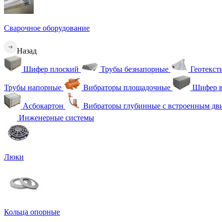
Сварочное оборудование
Назад
Шифер плоский
Трубы безнапорные
Геотекс
Трубы напорные
Вибраторы площадочные
Шифер в
Асбокартон
Вибраторы глубинные с встроенным дв
Инженерные системы
Люки
Кольца опорные