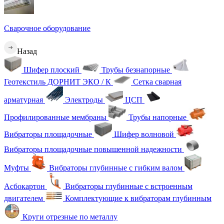
Сварочное оборудование
Назад
Шифер плоский
Трубы безнапорные
Геотекстиль ДОРНИТ ЭКО / К
Сетка сварная
арматурная
Электроды
ЦСП
Профилированные мембраны
Трубы напорные
Вибраторы площадочные
Шифер волновой
Вибраторы площадочные повышенной надежности
Муфты
Вибраторы глубинные с гибким валом
Асбокартон
Вибраторы глубинные с встроенным
двигателем
Комплектующие к вибраторам глубинным
Круги отрезные по металлу