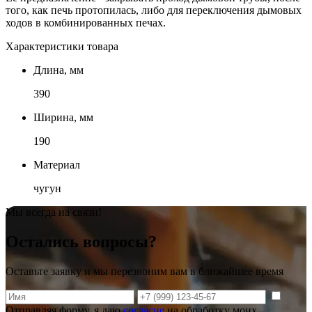
того, как печь протопилась, либо для переключения дымовых
ходов в комбинированных печах.
Характеристики товара
Длина, мм
390
Ширина, мм
190
Материал
чугун
Мы всегда на связи!
Остались вопросы?
Оставьте заявку и мы перезвоним вам в ближайшее время
Отправляя форму, я даю
согласие
на обработку моих